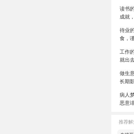
读书
成就
待业
食，
工作
就出
做生
长期
病人
恶意
推荐解