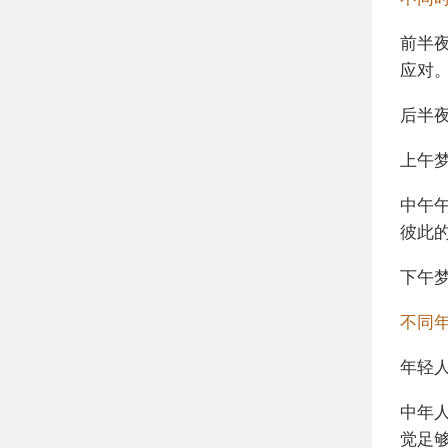
前半
应对
后半
上午
中午
彼此
下午
不同
年轻
中年
觉足