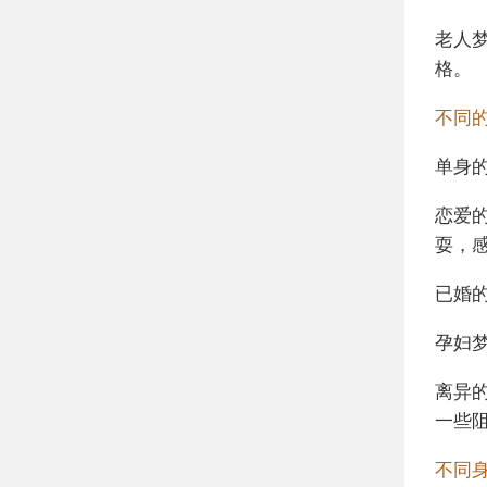
老人
格。
不同
单身
恋爱
耍，
已婚
孕妇
离异
一些
不同