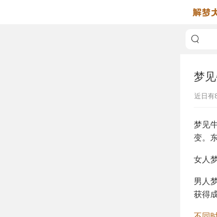
梦见
近日有
梦见
变。
女人
男人
获得
不同