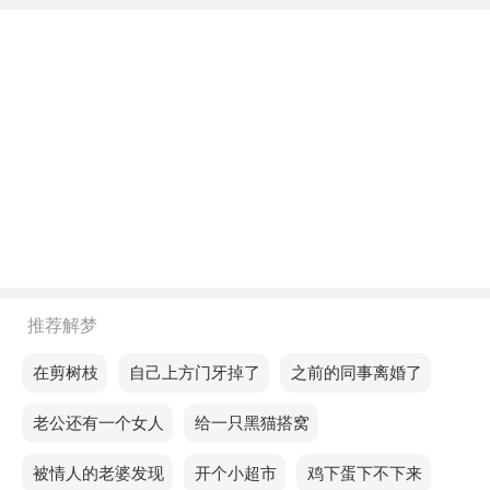
欢的人，可以开始一段新的感情，是吉兆。
不同年龄阶段梦见中医大夫给自己把脉
年轻人梦见中医大夫给自己把脉，预示你最近的爱情
运势非常好，想要和爱人进一步发展，会成功的。
中年人梦见中医大夫给自己把脉，预示性暗示。
老人梦见中医大夫给自己把脉，预示缘分眷顾，明暗
感情得到厘清，对前期的情绪得到一定的回应。
不同的人梦见中医大夫给自己把脉预示着什么？
推荐解梦
单身的人梦见中医大夫给自己把脉，预示状态不佳，
梦见在剪树枝
梦见自己上方门牙掉了
梦见之前的同事离婚了
近期在工作上有失误的倾向，你也可能为此承担部分
梦见老公还有一个女人
梦见给一只黑猫搭窝
责任，也可能因此被解雇，所以要提前做好准备。
梦见被情人的老婆发现
梦见开个小超市
梦见鸡下蛋下不下来
恋爱的人梦见中医大夫给自己把脉，预示财务状况良