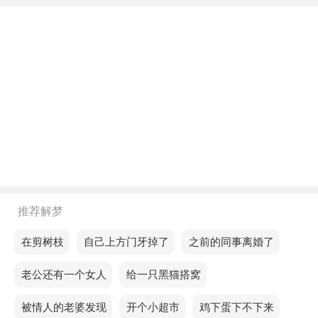
年轻人梦见很多坟头冒烟，预示你已经隐约感觉到自
己遇到了麻烦，需要敞开心扉，多与人交往，多交朋
友。
中年人梦见很多坟头冒烟，预示你梦想找到一个可靠
而坚韧的人。
老人梦见很多坟头冒烟，预示你的情绪起伏不定，会
影响你的事业，所以要好好应酬或者在家好好休息，
放松身心。
不同的人梦见很多坟头冒烟预示着什么？
推荐解梦
单身的人梦见很多坟头冒烟，你将面临一次心灵上的
梦见在剪树枝
梦见自己上方门牙掉了
梦见之前的同事离婚了
深刻震动。
梦见老公还有一个女人
梦见给一只黑猫搭窝
恋爱的人梦见很多坟头冒烟，预示近期爱情会成功，
梦见被情人的老婆发现
梦见开个小超市
梦见鸡下蛋下不下来
但不要急躁。