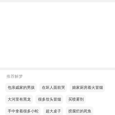
下午梦见把水给别人，预示你将有机会解决一些长期
存在的问题，迎接新的开始。
不同年龄阶段梦见把水给别人
年轻人梦见把水给别人，表示你比较健谈，很少有人
想打你，但要提防背后的小人。
中年人梦见把水给别人，意味着烦扰的小事将让你感
到情绪不稳，难以冷静。
老人梦见把水给别人，预示你可以多参加一些课外活
推荐解梦
动，多和朋友互动，增进彼此的友谊。
梦见包亲戚家的男孩
梦见在坏人面前哭
梦见娘家厨房着火冒烟
不同的人梦见把水给别人预示着什么？
梦见大河里有黑龙
梦见很多坟头冒烟
梦见买喷雾剂
单身的人梦见把水给别人，预示你考前要多注意休
息，保持足够的精力备考，这样就没有后顾之忧了。
梦见手中拿着很多小蛇
梦见超大桌子
梦见捞腐烂的死鱼