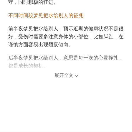
守，同时积极的狂进。
不同时间段梦见把水给别人的征兆
前半夜梦见把水给别人，预示近期的健康状况不是很
好，受伤时需要多注意身体的小部位，比如脚趾，在
谨慎方面容易出现颓废倾向。
后半夜梦见把水给别人，意思是每一次的心灵挣扎，
都是成长的契机。
展开全文
上午梦见把水给别人，预示这应该是你的职责范围，
你应该被追究责任，你在职场上的认可度有快速提升
的迹象。
中午午睡梦见把水给别人，表示你想保持原样，但总
会有人想打破你自己的生活规律，所以你会很反感别
人的做法，这样的人宜远离。