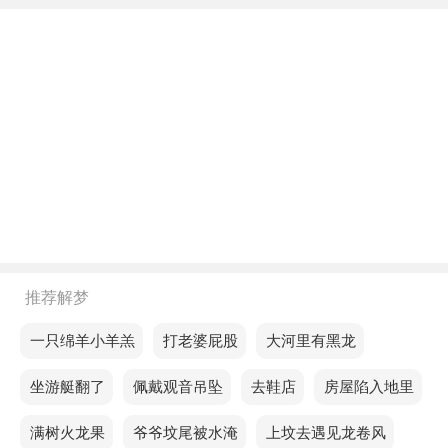
不同年龄阶段梦见小孩掉进了井里
年轻人梦见小孩掉进了井里，预示此梦是进步的吉
兆。
中年人梦见小孩掉进了井里，说明问题的根源开始浮
出水面。
老人梦见小孩掉进了井里，表示你对别人的行为不
满，但也别无选择，只能表现出忍耐，这会让别人处
于比自己更高的位置。
不同的人梦见小孩掉进了井里预示着什么？
推荐解梦
单身的人梦见小孩掉进了井里，意味着支出会变得更
梦见一只绵羊小羊羔
梦见打老婆屁股
梦见大河里有黑龙
加难以控制。
梦见坐游艇翻了
梦见佩戴观音吊坠
梦见去鞋店
梦见房屋陷入地里
恋爱的人梦见小孩掉进了井里，意味长时间的疲劳让
梦见满树火龙果
梦见爷爷坟尾被水淹
梦见上坟去遇见龙卷风
你每个决定都变得更加犹豫。