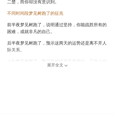
二楚，而你却没有意识到。
不同时间段梦见树跑了的征兆
前半夜梦见树跑了，说明通过坚持，你能战胜所有的
困难，成就非凡的自己。
后半夜梦见树跑了，预示这两天的运势还是离不开人
际关系。
上午梦见树跑了，预示你的状态不是很好，工作上的
展开全文
努力很难得到足够的回报，而且你被眼前的一些事情
所困，所以犯错误的几率很高。
中午午睡梦见树跑了，预示运气不好，切记不要离家
太远，因为你会面临一些危险。
下午梦见树跑了，预示你的财运会快速增长。