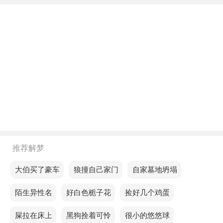
不同年龄阶段梦见树跑了
年轻人梦见树跑了，预示这段时间你会遇到一个竞争
者，但是你可以从你身上学到一些有用的东西，让你
的能力得到提升。
中年人梦见树跑了，预示你所有的好坏都会过去。
老人梦见树跑了，预示近期的爱情运势不太好，喜欢
或爱上的人会讨厌你。
不同的人梦见树跑了预示着什么？
推荐解梦
单身的人梦见树跑了，未能从失败中总结出有价值的
经验。
梦见大伯买了豪车
梦见狼撞自己家门
梦见自家墓地坍塌
恋爱的人梦见树跑了，预示着你需要重新评估自己的
梦见陌生异性名
梦见好白色栀子花
梦见捡好几个鸡蛋
开支习惯。
梦见屎拉在床上
梦见黑狗拴着可怜
梦见很小的悠悠球