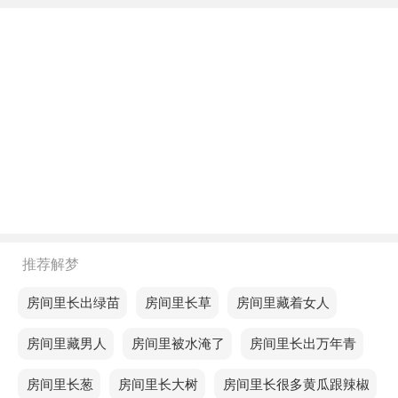
不同年龄阶段梦见房间里长出松柏
年轻人梦见房间里长出松柏，预示这两天你在旁观者
眼中会非常好看。
中年人梦见房间里长出松柏，预示当你在近期不如意
时，要以坚韧勇敢的态度克服一切困难，为实现自己
的目标大胆前行。
老人梦见房间里长出松柏，你会在人际圈中获得更多
有价值的友谊。
推荐解梦
不同的人梦见房间里长出松柏预示着什么？
梦见房间里长出绿苗
梦见房间里长草
梦见房间里藏着女人
单身的人梦见房间里长出松柏，可能表示过于执着，
梦见房间里藏男人
梦见房间里被水淹了
梦见房间里长出万年青
可能错失理智调整的机会。
梦见房间里长葱
梦见房间里长大树
梦见房间里长很多黄瓜跟辣椒
恋爱的人梦见房间里长出松柏，意味你将在生活的关